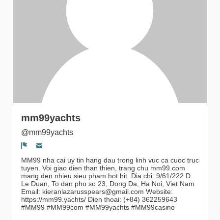
gruppi
mm99yachts
@mm99yachts
Segnala un problema
MM99 nha cai uy tin hang dau trong linh vuc ca cuoc truc
tuyen. Voi giao dien than thien, trang chu mm99.com
mang den nhieu sieu pham hot hit. Dia chi: 9/61/222 D.
Le Duan, To dan pho so 23, Dong Da, Ha Noi, Viet Nam
Email: kieranlazarusspears@gmail.com Website:
https://mm99.yachts/ Dien thoai: (+84) 362259643
#MM99 #MM99com #MM99yachts #MM99casino