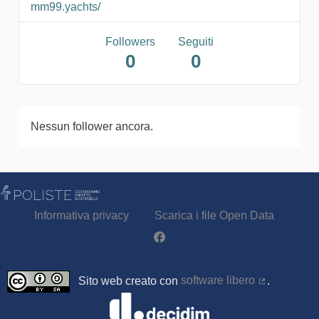
mm99.yachts/
Followers
Seguiti
0
0
Nessun follower ancora.
Informativa privacy
Scarica i file Open Data
Partecipa - Poliste su Facebook
Sito web creato con
software libero
.
(Collegamen