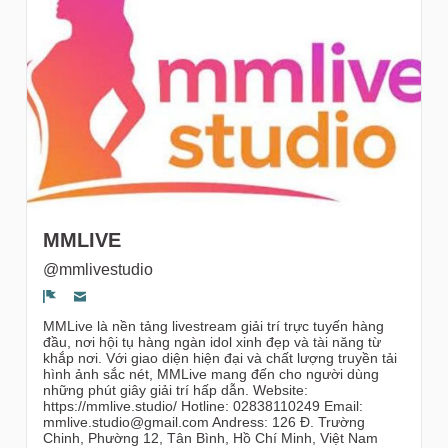
gruppi
MMLIVE
@mmlivestudio
Segnala un problema
MMLive là nền tảng livestream giải trí trực tuyến hàng
đầu, nơi hội tụ hàng ngàn idol xinh đẹp và tài năng từ
khắp nơi. Với giao diện hiện đại và chất lượng truyền tải
hình ảnh sắc nét, MMLive mang đến cho người dùng
những phút giây giải trí hấp dẫn. Website:
https://mmlive.studio/ Hotline: 02838110249 Email:
mmlive.studio@gmail.com Andress: 126 Đ. Trường
Chinh, Phường 12, Tân Bình, Hồ Chí Minh, Việt Nam