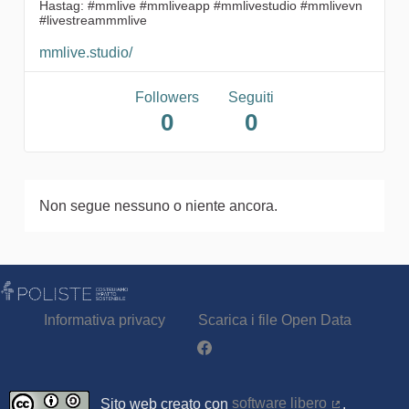
Hastag: #mmlive #mmliveapp #mmlivestudio #mmlivevn
#livestreammmlive
mmlive.studio/
Followers
Seguiti
0
0
Non segue nessuno o niente ancora.
Informativa privacy
Scarica i file Open Data
Partecipa - Poliste su Facebook
Sito web creato con
software libero
.