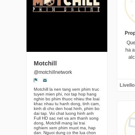
Prop
Que
ha a
al
Motchill
@motchillnetwork
Livello
Segnala un problema
Motchill la nen tang xem phim truc
tuyen mien phi, noi tap hop hang
nghin bo phim thuoc nhieu the loai
khac nhau tu hanh dong, tinh cam,
kinh di cho den hoat hinh, phim bo
dai tap. Voi chat luong hinh anh
Full HD sac net va am thanh song
dong, Motchill mang lai trai
nghiem xem phim muot ma, hap
dan. Nguoi dung co the lua chon