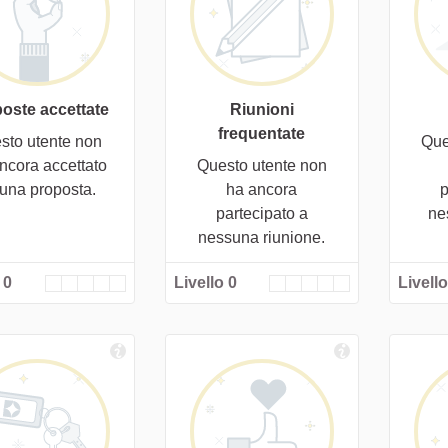
oste accettate
Riunioni
frequentate
sto utente non
Que
ncora accettato
Questo utente non
cuna proposta.
ha ancora
p
partecipato a
ne
nessuna riunione.
 0
Livello 0
Livello