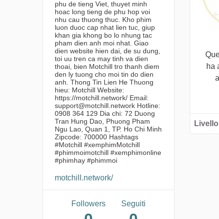
phu de tieng Viet, thuyet minh
hoac long tieng de phu hop voi
nhu cau thuong thuc. Kho phim
luon duoc cap nhat lien tuc, giup
khan gia khong bo lo nhung tac
pham dien anh moi nhat. Giao
dien website hien dai, de su dung,
Que
toi uu tren ca may tinh va dien
ha 
thoai, bien Motchill tro thanh diem
den ly tuong cho moi tin do dien
a
anh. Thong Tin Lien He Thuong
hieu: Motchill Website:
https://motchill.network/ Email:
support@motchill.network Hotline:
0908 364 129 Dia chi: 72 Duong
Tran Hung Dao, Phuong Pham
Livello
Ngu Lao, Quan 1, TP. Ho Chi Minh
Zipcode: 700000 Hashtags
#Motchill #xemphimMotchill
#phimmoimotchill #xemphimonline
#phimhay #phimmoi
motchill.network/
Followers
Seguiti
0
0