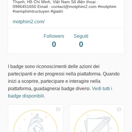
Thạnh, Hồ Chí Minh, Việt Nam Số điện thoại :
0986451650 Email : contact@motphim2.com #motphim
#xemphimtructuyen #giaitri
motphim2.com/
Followers
Seguiti
0
0
I badge sono riconoscimenti delle azioni dei
partecipanti e dei progressi nella piattaforma. Quando
inizi a scoprire, partecipare e interagire nella
piattaforma, guadagnerai badge diversi.
Vedi tutti i
badge disponibili.