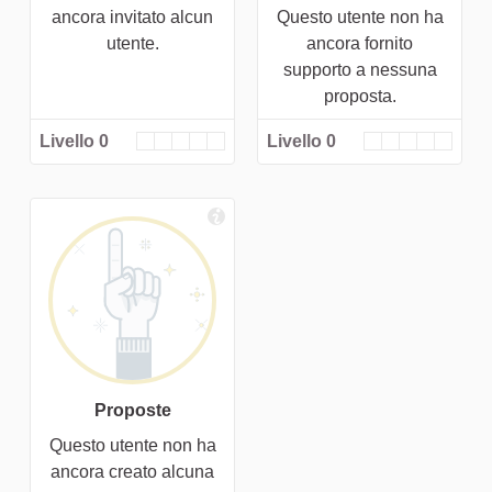
ancora invitato alcun
Questo utente non ha
utente.
ancora fornito
supporto a nessuna
proposta.
Livello 0
Livello 0
Proposte
Questo utente non ha
ancora creato alcuna