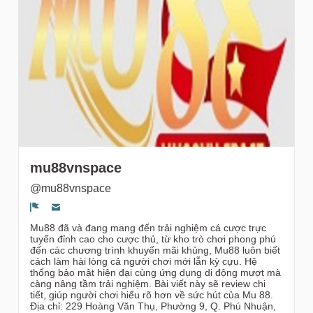
gruppi
mu88vnspace
@mu88vnspace
Segnala un problema
Mu88 đã và đang mang đến trải nghiệm cá cược trực
tuyến đỉnh cao cho cược thủ, từ kho trò chơi phong phú
đến các chương trình khuyến mãi khủng, Mu88 luôn biết
cách làm hài lòng cả người chơi mới lẫn kỳ cựu. Hệ
thống bảo mật hiện đại cùng ứng dụng di động mượt mà
càng nâng tầm trải nghiệm. Bài viết này sẽ review chi
tiết, giúp người chơi hiểu rõ hơn về sức hút của Mu 88.
Địa chỉ: 229 Hoàng Văn Thụ, Phường 9, Q. Phú Nhuận,