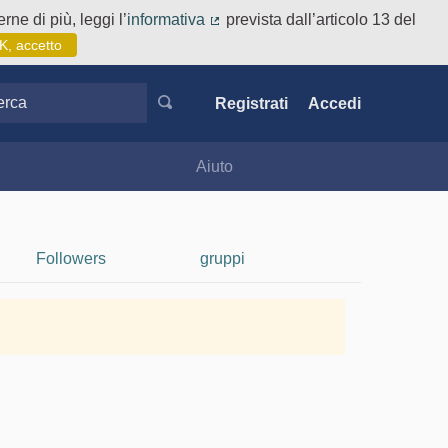
rne di più, leggi l’
informativa
prevista dall’articolo 13 del
(Collegamento esterno)
K, accetto
ca
Registrati
Accedi
Aiuto
Followers
gruppi