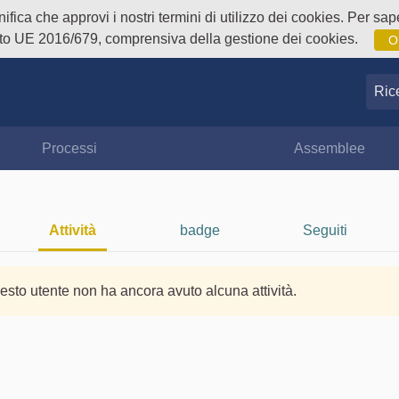
fica che approvi i nostri termini di utilizzo dei cookies. Per sape
o UE 2016/679, comprensiva della gestione dei cookies.
O
Ricer
Processi
Assemblee
Attività
badge
Seguiti
esto utente non ha ancora avuto alcuna attività.