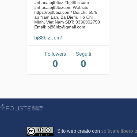
#nhacaibj88biz #bj88bizcom
#nhacaibj88bizcom Website:
https://bj88biz.com/ Dia chi: 55/6
ap Nam Lan, Ba Diem, Ho Chi
Minh, Viet Nam SDT: 0336902750
Email: bj88biz@gmail.com
bj88biz.com/
Followers
Seguiti
0
0
Sito web creato con
software libero