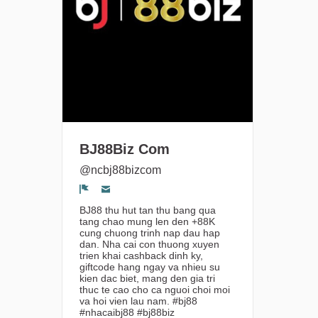
BJ88Biz Com
@ncbj88bizcom
Segnala un problema
BJ88 thu hut tan thu bang qua
tang chao mung len den +88K
cung chuong trinh nap dau hap
dan. Nha cai con thuong xuyen
trien khai cashback dinh ky,
giftcode hang ngay va nhieu su
kien dac biet, mang den gia tri
thuc te cao cho ca nguoi choi moi
va hoi vien lau nam. #bj88
#nhacaibj88 #bj88biz