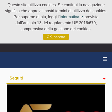
Questo sito utilizza cookies. Se continui la navigazione
significa che approvi i nostri termini di utilizzo dei cookies.
Per saperne di più, leggi l’
informativa
prevista
(Collegamento e
dall’articolo 13 del regolamento UE 2016/679,
comprensiva della gestione dei cookies.
OK, accetto
Seguiti
Attività
badge
Followers