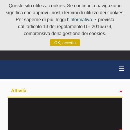
Questo sito utilizza cookies. Se continui la navigazione
significa che approvi i nostri termini di utilizzo dei cookies.
Per saperne di più, leggi l’
informativa
prevista
(Collegamento e
dall’articolo 13 del regolamento UE 2016/679,
comprensiva della gestione dei cookies.
OK, accetto
Attività
badge
Seguiti
Followers