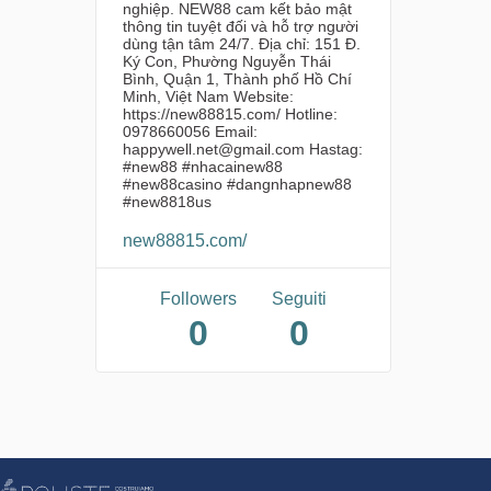
nghiệp. NEW88 cam kết bảo mật
thông tin tuyệt đối và hỗ trợ người
dùng tận tâm 24/7. Địa chỉ: 151 Đ.
Ký Con, Phường Nguyễn Thái
Bình, Quận 1, Thành phố Hồ Chí
Minh, Việt Nam Website:
https://new88815.com/ Hotline:
0978660056 Email:
happywell.net@gmail.com Hastag:
#new88 #nhacainew88
#new88casino #dangnhapnew88
#new8818us
new88815.com/
Followers
Seguiti
0
0