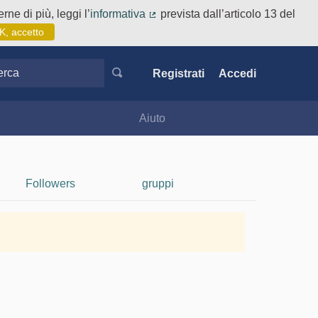
rne di più, leggi l’
informativa
prevista dall’articolo 13 del
(Collegamento esterno)
K, accetto
ca
Registrati
Accedi
Aiuto
Followers
gruppi