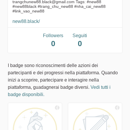
trangchunew88.black@gmail.com Tags: #new88
#new88black #trang_chu_new88 #nha_cai_new88
#link_vao_new88
new88.black/
Followers
Seguiti
0
0
I badge sono riconoscimenti delle azioni dei
partecipanti e dei progressi nella piattaforma. Quando
inizi a scoprire, partecipare e interagire nella
piattaforma, guadagnerai badge diversi.
Vedi tutti i
badge disponibili.