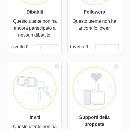
Dibattiti
Followers
Questo utente non ha
Questo utente non ha
ancora partecipato a
ancora follower.
nessun dibattito.
Livello 0
Livello 0
inviti
Supporti della
proposta
Questo utente non ha