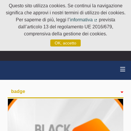
Questo sito utilizza cookies. Se continui la navigazione
significa che approvi i nostri termini di utilizzo dei cookies.
Per saperne di più, leggi l’
informativa
prevista
(Collegamento e
dall’articolo 13 del regolamento UE 2016/679,
comprensiva della gestione dei cookies.
OK, accetto
badge
Attività
Seguiti
Followers