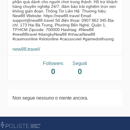
phần quà dành cho người chơi trung thành. Hỗ trợ khách
hàng chuyên nghiệp 24/7, đảm bảo trải nghiệm trọn vẹn
không gián đoạn. Thông Tin Liên Hệ: Thương hiệu:
New88 Website: https://new88.travel Email:
support@new88.travel Số điện thoại: 0907 862 345 Địa
chỉ: 173 Hai Bà Trưng, Phường Bến Nghé, Quận 1,
TP.HCM Zipcode: 700000 Hashtag: #New88
#new88travel #dangkyNew88 #nhacaiNew88
#casinoonline #slotonline #cacuocviet #gamedoithuong
new88.travel/
Followers
Seguiti
0
0
Non segue nessuno o niente ancora.