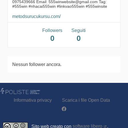
0975439666 Email: 555winwebsite@gmail.com Tag:
#555win #nhacai555win #linkvao555win #555winsite
metodsurucukursu.com/
Followers
Seguiti
0
0
Nessun follower ancora.
Informativa privacy
Scarica i file Open Data
Partecipa - Poliste su Facebook
Sito web creato con
software libero
.