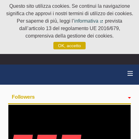
Questo sito utilizza cookies. Se continui la navigazione
significa che approvi i nostri termini di utilizzo dei cookies.
Per saperne di più, leggi l’
informativa
prevista
(Collegamento e
dall’articolo 13 del regolamento UE 2016/679,
comprensiva della gestione dei cookies.
OK, accetto
Followers
Attività
badge
Seguiti