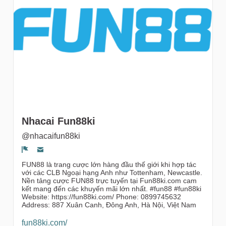
gruppi
Nhacai Fun88ki
@nhacaifun88ki
Segnala un problema
FUN88 là trang cược lớn hàng đầu thế giới khi hợp tác
với các CLB Ngoại hạng Anh như Tottenham, Newcastle.
Nền tảng cược FUN88 trực tuyến tại Fun88ki.com cam
kết mang đến các khuyến mãi lớn nhất. #fun88 #fun88ki
Website: https://fun88ki.com/ Phone: 0899745632
Address: 887 Xuân Canh, Đông Anh, Hà Nội, Việt Nam
fun88ki.com/