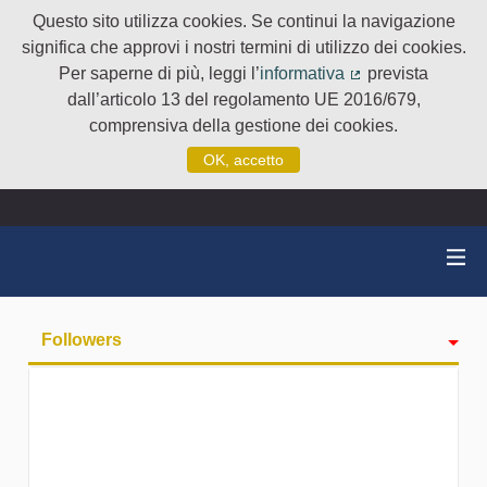
Questo sito utilizza cookies. Se continui la navigazione
significa che approvi i nostri termini di utilizzo dei cookies.
Per saperne di più, leggi l’
informativa
prevista
(Collegamento e
dall’articolo 13 del regolamento UE 2016/679,
comprensiva della gestione dei cookies.
OK, accetto
Followers
Attività
badge
Seguiti