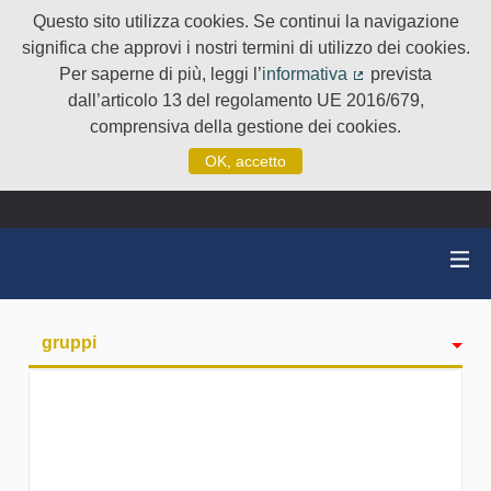
Questo sito utilizza cookies. Se continui la navigazione
significa che approvi i nostri termini di utilizzo dei cookies.
Per saperne di più, leggi l’
informativa
prevista
(Collegamento e
dall’articolo 13 del regolamento UE 2016/679,
comprensiva della gestione dei cookies.
OK, accetto
gruppi
Attività
badge
Seguiti