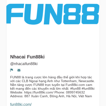
Followers
Nhacai Fun88ki
@nhacaifun88ki
Segnala un problema
FUN88 là trang cược lớn hàng đầu thế giới khi hợp tác
với các CLB Ngoại hạng Anh như Tottenham, Newcastle.
Nền tảng cược FUN88 trực tuyến tại Fun88ki.com cam
kết mang đến các khuyến mãi lớn nhất. #fun88 #fun88ki
Website: https://fun88ki.com/ Phone: 0899745632
Address: 887 Xuân Canh, Đông Anh, Hà Nội, Việt Nam
fun88ki.com/