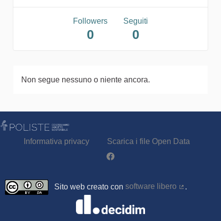
Followers
Seguiti
0
0
Non segue nessuno o niente ancora.
Informativa privacy
Scarica i file Open Data
Partecipa - Poliste su Facebook
Sito web creato con
software libero
.
(Collegamen