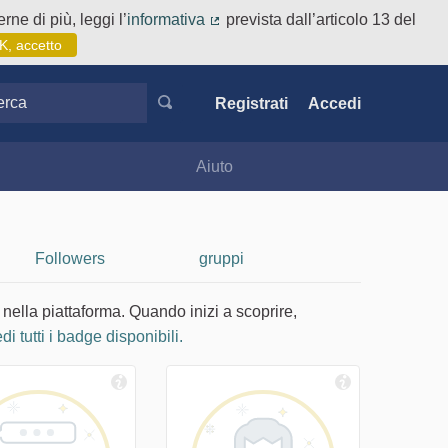
rne di più, leggi l’
informativa
prevista dall’articolo 13 del
(Collegamento esterno)
K, accetto
ca
Registrati
Accedi
Aiuto
Followers
gruppi
 nella piattaforma. Quando inizi a scoprire,
di tutti i badge disponibili.