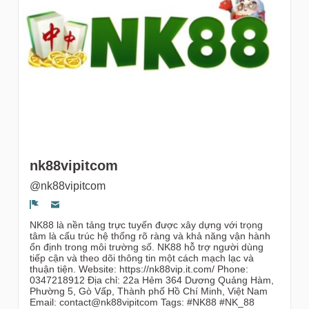
gruppi
nk88vipitcom
@nk88vipitcom
Segnala un problema
NK88 là nền tảng trực tuyến được xây dựng với trọng
tâm là cấu trúc hệ thống rõ ràng và khả năng vận hành
ổn định trong môi trường số. NK88 hỗ trợ người dùng
tiếp cận và theo dõi thông tin một cách mạch lạc và
thuận tiện. Website: https://nk88vip.it.com/ Phone:
0347218912 Địa chỉ: 22a Hẻm 364 Dương Quảng Hàm,
Phường 5, Gò Vấp, Thành phố Hồ Chí Minh, Việt Nam
Email: contact@nk88vipitcom Tags: #NK88 #NK_88