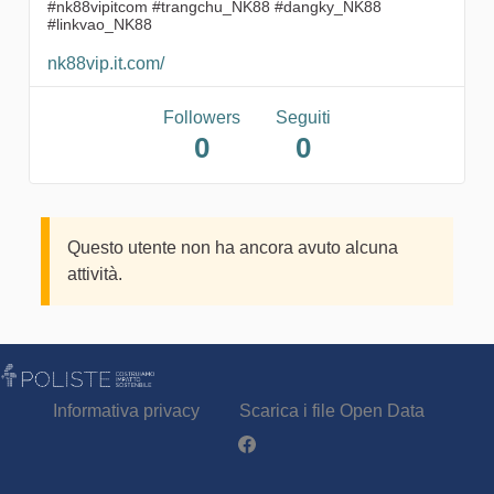
#nk88vipitcom #trangchu_NK88 #dangky_NK88
#linkvao_NK88
nk88vip.it.com/
Followers
Seguiti
0
0
Questo utente non ha ancora avuto alcuna
attività.
Informativa privacy
Scarica i file Open Data
Partecipa - Poliste su Facebook