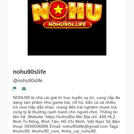
gruppi
nohu90slife
@nohu90slife
Segnala un problema
NOHU90 là nhà cái giải trí trực tuyến uy tín, cung cấp đa
dạng sản phẩm như game bài, nổ hũ, bắn cá và nhiều
trò chơi hấp dẫn khác, mang đến trải nghiệm mượt mà
cùng tỷ lệ thưởng cạnh tranh cho người chơi. Thông tin
liên hệ: Website: https://nohu90s.life/ Địa chỉ: 448 HL2,
Bình Trị Đông, Bình Tân, Hồ Chí Minh, Việt Nam Số điện
thoại: 0936506886 Email: nohu90slife@gmail.com Tags:
#nohu90, #nohu90_com, #nha_cai_nohu90,