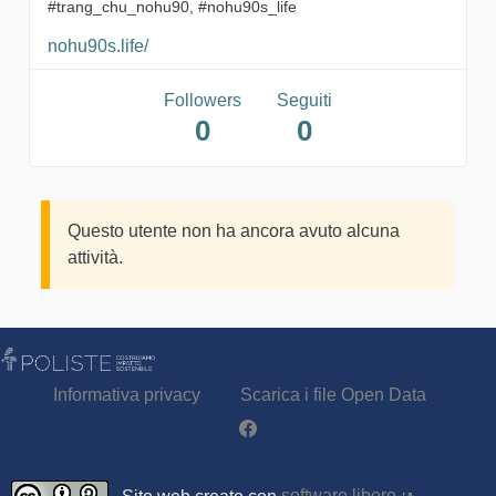
#trang_chu_nohu90, #nohu90s_life
nohu90s.life/
Followers
Seguiti
0
0
Questo utente non ha ancora avuto alcuna
attività.
Informativa privacy
Scarica i file Open Data
Partecipa - Poliste su Facebook
Sito web creato con
software libero
.