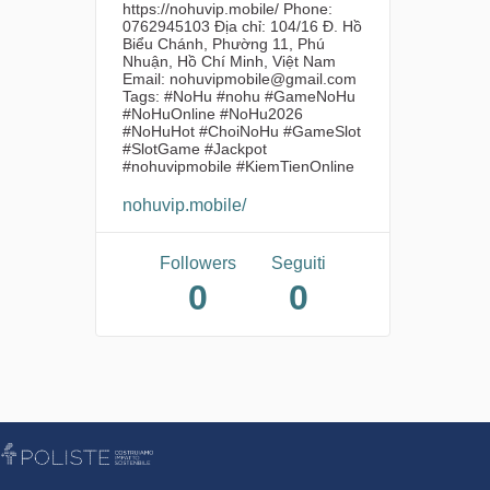
https://nohuvip.mobile/ Phone:
0762945103 Địa chỉ: 104/16 Đ. Hồ
Biểu Chánh, Phường 11, Phú
Nhuận, Hồ Chí Minh, Việt Nam
Email: nohuvipmobile@gmail.com
Tags: #NoHu #nohu #GameNoHu
#NoHuOnline #NoHu2026
#NoHuHot #ChoiNoHu #GameSlot
#SlotGame #Jackpot
#nohuvipmobile #KiemTienOnline
nohuvip.mobile/
Followers
Seguiti
0
0