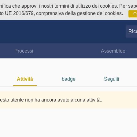
fica che approvi i nostri termini di utilizzo dei cookies. Per sape
o UE 2016/679, comprensiva della gestione dei cookies.
O
Ricer
Processi
Assemblee
Attività
badge
Seguiti
esto utente non ha ancora avuto alcuna attività.