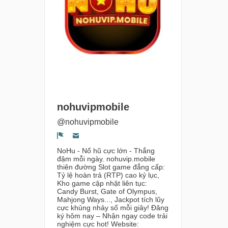
nohuvipmobile
@nohuvipmobile
Segnala un problema
NoHu - Nổ hũ cực lớn - Thắng
đậm mỗi ngày. nohuvip.mobile
thiên đường Slot game đẳng cấp:
Tỷ lệ hoàn trả (RTP) cao kỷ lục,
Kho game cập nhật liên tục:
Candy Burst, Gate of Olympus,
Mahjong Ways..., Jackpot tích lũy
cực khủng nhảy số mỗi giây! Đăng
ký hôm nay – Nhận ngay code trải
nghiệm cực hot! Website: