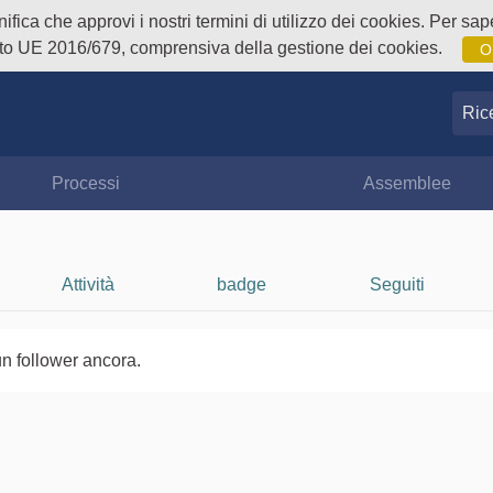
fica che approvi i nostri termini di utilizzo dei cookies. Per sape
o UE 2016/679, comprensiva della gestione dei cookies.
O
Ricer
Processi
Assemblee
Attività
badge
Seguiti
n follower ancora.