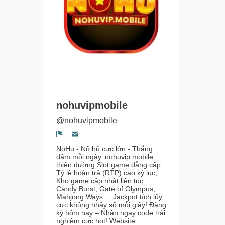
nohuvipmobile
@nohuvipmobile
Segnala un problema
NoHu - Nổ hũ cực lớn - Thắng
đậm mỗi ngày. nohuvip.mobile
thiên đường Slot game đẳng cấp:
Tỷ lệ hoàn trả (RTP) cao kỷ lục,
Kho game cập nhật liên tục:
Candy Burst, Gate of Olympus,
Mahjong Ways..., Jackpot tích lũy
cực khủng nhảy số mỗi giây! Đăng
ký hôm nay – Nhận ngay code trải
nghiệm cực hot! Website: