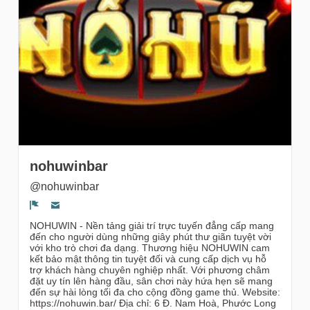
gruppi
nohuwinbar
@nohuwinbar
Segnala un problema
NOHUWIN - Nền tảng giải trí trực tuyến đẳng cấp mang
đến cho người dùng những giây phút thư giãn tuyệt vời
với kho trò chơi đa dạng. Thương hiệu NOHUWIN cam
kết bảo mật thông tin tuyệt đối và cung cấp dịch vụ hỗ
trợ khách hàng chuyên nghiệp nhất. Với phương châm
đặt uy tín lên hàng đầu, sân chơi này hứa hẹn sẽ mang
đến sự hài lòng tối đa cho cộng đồng game thủ. Website:
https://nohuwin.bar/ Địa chỉ: 6 Đ. Nam Hoà, Phước Long