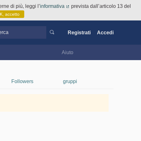
rne di più, leggi l’
informativa
prevista dall’articolo 13 del
(Collegamento esterno)
K, accetto
ca
Registrati
Accedi
Aiuto
Followers
gruppi