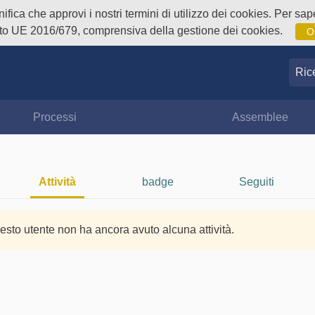
fica che approvi i nostri termini di utilizzo dei cookies. Per sape
o UE 2016/679, comprensiva della gestione dei cookies.
O
Ricer
Processi
Assemblee
Attività
badge
Seguiti
esto utente non ha ancora avuto alcuna attività.