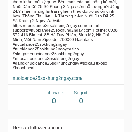
tham khảo mỗi kỳ quay. Bên cạnh các bài thống kê mới,
Nuôi Dàn Đề 25 Số Khung 2 Ngày còn hỗ trợ người dùng
24/7 nhằm mang lại trải nghiệm theo dõi xổ số ổn định
hơn. Thông Tin Liên Hệ Thương hiệu: Nuôi Dàn Đề 25
Số Khung 2 Ngày Website:
https://nuoidande25sokhung2ngay.com/ Email:
support@nuoidande25sokhung2ngay.com Hotline: 0938
572 416 Địa chỉ: 8B Hà Duy Phiên, Bình Mỹ, Hồ Chí
Minh, Việt Nam Zipcode: 700000 Hashtags
#nuoidande25sokhung2ngay
#nuoidande25sokhung2ngaycasino
#slotgamenuoidande25sokhung2ngay
#nhacainuoidande25sokhung2ngay
#dangkinuoidande25sokhung2ngay #soicau #xoso
#keonhacai
nuoidande25sokhung2ngay.com/
Followers
Seguiti
0
0
Nessun follower ancora.