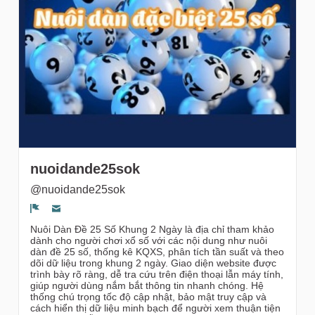
gruppi
nuoidande25sok
@nuoidande25sok
Segnala un problema
Nuôi Dàn Đề 25 Số Khung 2 Ngày là địa chỉ tham khảo
dành cho người chơi xổ số với các nội dung như nuôi
dàn đề 25 số, thống kê KQXS, phân tích tần suất và theo
dõi dữ liệu trong khung 2 ngày. Giao diện website được
trình bày rõ ràng, dễ tra cứu trên điện thoại lẫn máy tính,
giúp người dùng nắm bắt thông tin nhanh chóng. Hệ
thống chú trọng tốc độ cập nhật, bảo mật truy cập và
cách hiển thị dữ liệu minh bạch để người xem thuận tiện