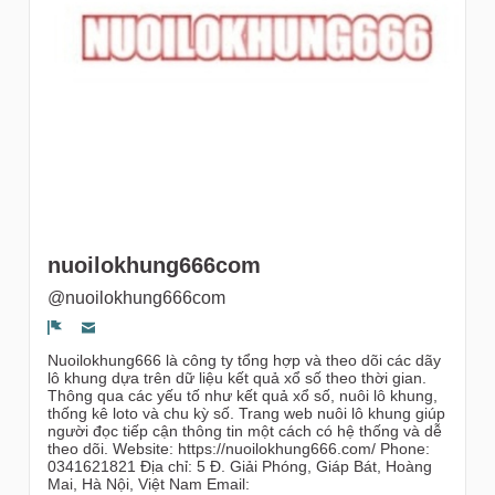
gruppi
nuoilokhung666com
@nuoilokhung666com
Segnala un problema
Nuoilokhung666 là công ty tổng hợp và theo dõi các dãy
lô khung dựa trên dữ liệu kết quả xổ số theo thời gian.
Thông qua các yếu tố như kết quả xổ số, nuôi lô khung,
thống kê loto và chu kỳ số. Trang web nuôi lô khung giúp
người đọc tiếp cận thông tin một cách có hệ thống và dễ
theo dõi. Website: https://nuoilokhung666.com/ Phone:
0341621821 Địa chỉ: 5 Đ. Giải Phóng, Giáp Bát, Hoàng
Mai, Hà Nội, Việt Nam Email: