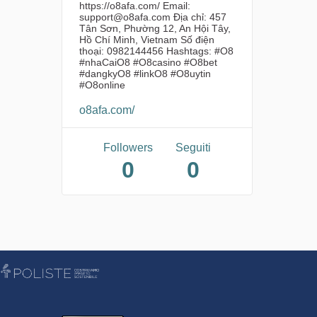
https://o8afa.com/ Email:
support@o8afa.com Địa chỉ: 457
Tân Sơn, Phường 12, An Hội Tây,
Hồ Chí Minh, Vietnam Số điện
thoại: 0982144456 Hashtags: #O8
#nhaCaiO8 #O8casino #O8bet
#dangkyO8 #linkO8 #O8uytin
#O8online
o8afa.com/
Followers
Seguiti
0
0