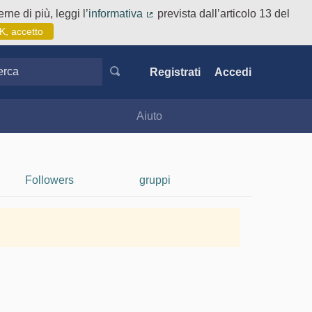
rne di più, leggi l’
informativa
prevista dall’articolo 13 del
(Collegamento esterno)
K, accetto
ca
Registrati
Accedi
Aiuto
Followers
gruppi