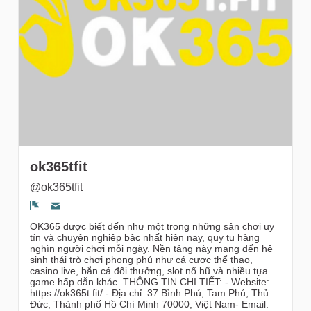
gruppi
ok365tfit
@ok365tfit
Segnala un problema
OK365 được biết đến như một trong những sân chơi uy
tín và chuyên nghiệp bậc nhất hiện nay, quy tụ hàng
nghìn người chơi mỗi ngày. Nền tảng này mang đến hệ
sinh thái trò chơi phong phú như cá cược thể thao,
casino live, bắn cá đổi thưởng, slot nổ hũ và nhiều tựa
game hấp dẫn khác. THÔNG TIN CHI TIẾT: - Website:
https://ok365t.fit/ - Địa chỉ: 37 Bình Phú, Tam Phú, Thủ
Đức, Thành phố Hồ Chí Minh 70000, Việt Nam- Email: