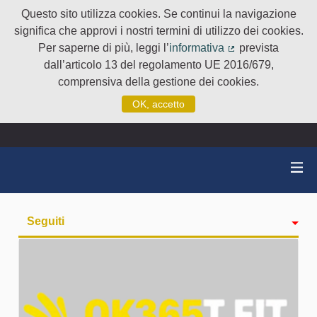
Questo sito utilizza cookies. Se continui la navigazione
significa che approvi i nostri termini di utilizzo dei cookies.
Per saperne di più, leggi l’
informativa
prevista
(Collegamento e
dall’articolo 13 del regolamento UE 2016/679,
comprensiva della gestione dei cookies.
OK, accetto
Seguiti
Attività
badge
Followers