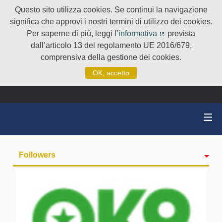
Questo sito utilizza cookies. Se continui la navigazione
significa che approvi i nostri termini di utilizzo dei cookies.
Per saperne di più, leggi l’
informativa
prevista
(Collegamento e
dall’articolo 13 del regolamento UE 2016/679,
comprensiva della gestione dei cookies.
OK, accetto
Followers
Attività
badge
Seguiti