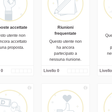
oste accettate
Riunioni
frequentate
sto utente non
Que
ncora accettato
Questo utente non
cuna proposta.
ha ancora
p
partecipato a
ne
nessuna riunione.
 0
Livello 0
Livello