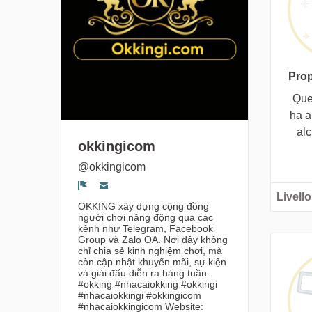
Prop
Que
ha a
al
okkingicom
@okkingicom
Livello
Segnala un problema
OKKING xây dựng cộng đồng
người chơi năng động qua các
kênh như Telegram, Facebook
Group và Zalo OA. Nơi đây không
chỉ chia sẻ kinh nghiệm chơi, mà
còn cập nhật khuyến mãi, sự kiện
và giải đấu diễn ra hàng tuần.
#okking #nhacaiokking #okkingi
#nhacaiokkingi #okkingicom
#nhacaiokkingicom Website: