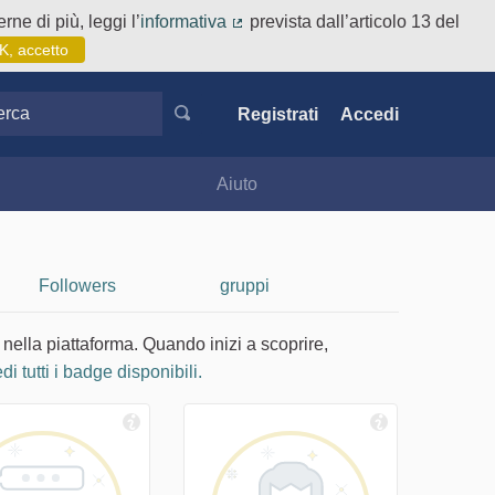
rne di più, leggi l’
informativa
prevista dall’articolo 13 del
(Collegamento esterno)
K, accetto
ca
Registrati
Accedi
Aiuto
Followers
gruppi
 nella piattaforma. Quando inizi a scoprire,
di tutti i badge disponibili.