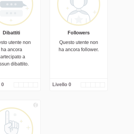
Dibattiti
Followers
sto utente non
Questo utente non
ha ancora
ha ancora follower.
artecipato a
ssun dibattito.
 0
Livello 0