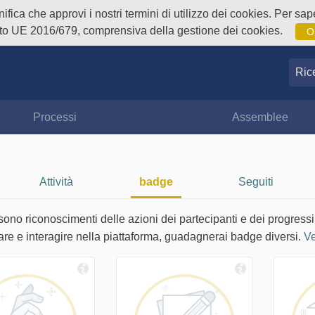
fica che approvi i nostri termini di utilizzo dei cookies. Per sape
o UE 2016/679, comprensiva della gestione dei cookies.
O
Ricer
Processi
Assemblee
Attività
badge
Seguiti
sono riconoscimenti delle azioni dei partecipanti e dei progressi
are e interagire nella piattaforma, guadagnerai badge diversi.
Ve