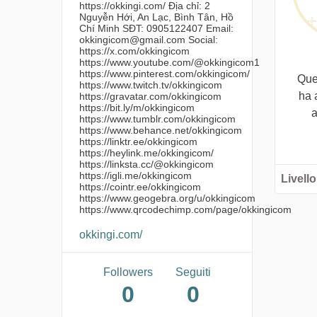
https://okkingi.com/ Địa chỉ: 2
Nguyễn Hới, An Lạc, Bình Tân, Hồ
Chí Minh SĐT: 0905122407 Email:
okkingicom@gmail.com Social:
https://x.com/okkingicom
https://www.youtube.com/@okkingicom1
https://www.pinterest.com/okkingicom/
Que
https://www.twitch.tv/okkingicom
ha 
https://gravatar.com/okkingicom
https://bit.ly/m/okkingicom
a
https://www.tumblr.com/okkingicom
https://www.behance.net/okkingicom
https://linktr.ee/okkingicom
https://heylink.me/okkingicom/
https://linksta.cc/@okkingicom
https://igli.me/okkingicom
Livello
https://cointr.ee/okkingicom
https://www.geogebra.org/u/okkingicom
https://www.qrcodechimp.com/page/okkingicom
okkingi.com/
Followers
Seguiti
0
0