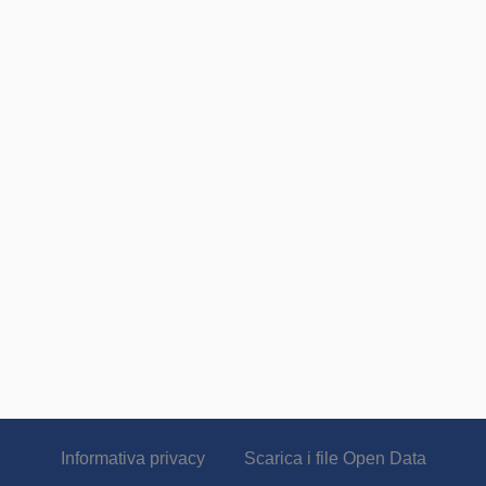
Informativa privacy
Scarica i file Open Data