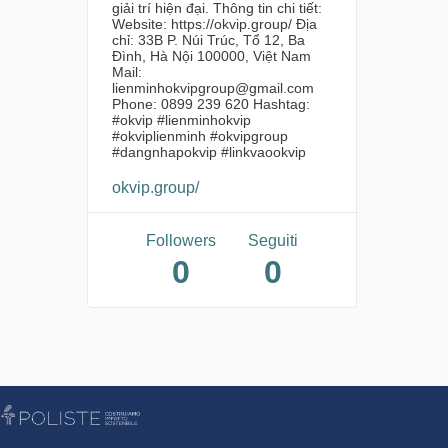
giải trí hiện đại. Thông tin chi tiết:
Website: https://okvip.group/ Địa
chỉ: 33B P. Núi Trúc, Tổ 12, Ba
Đình, Hà Nội 100000, Việt Nam
Mail:
lienminhokvipgroup@gmail.com
Phone: 0899 239 620 Hashtag:
#okvip #lienminhokvip
#okviplienminh #okvipgroup
#dangnhapokvip #linkvaookvip
okvip.group/
Followers
Seguiti
0
0