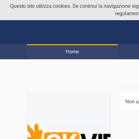
Questo sito utilizza cookies. Se continui la navigazione signi
regolament
Home
Non a