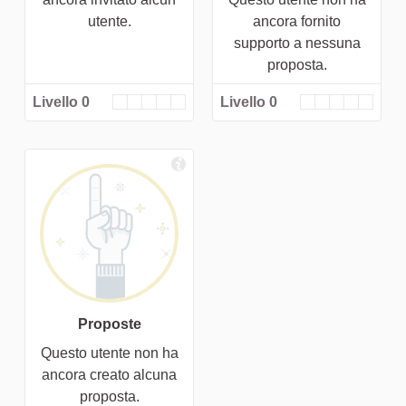
utente.
ancora fornito
supporto a nessuna
proposta.
Livello 0
Livello 0
Proposte
Questo utente non ha
ancora creato alcuna
proposta.