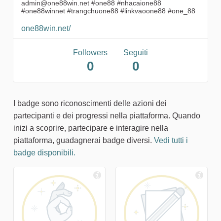
admin@one88win.net #one88 #nhacaione88
#one88winnet #trangchuone88 #linkvaoone88 #one_88
one88win.net/
Followers
Seguiti
0
0
I badge sono riconoscimenti delle azioni dei
partecipanti e dei progressi nella piattaforma. Quando
inizi a scoprire, partecipare e interagire nella
piattaforma, guadagnerai badge diversi.
Vedi tutti i
badge disponibili.