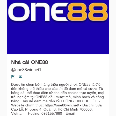
gruppi
Nhà cái ONE88
@one88winnet1
Segnala un problema
Được tin chọn bởi hàng triệu người chơi, ONE88 là điểm
đến không thể thiếu cho các tín đồ đam mê cá cược. Từ
bóng đá, thể thao điện tử cho đến casino trực tuyến, mọi
trải nghiệm tại ONE88 đều mượt mà, minh bạch và công
bằng. Hãy để đam mê dẫn lối THÔNG TIN CHI TIẾT: -
Website chính thức: https://one88win.net/ - Địa chỉ: 39a
Cao Lỗ, Phường 4, Quận 8, Hồ Chí Minh 700000,
Vietnam - Hotline: 0961557889 - Email: