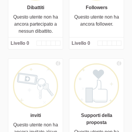
Dibattiti
Followers
Questo utente non ha
Questo utente non ha
ancora partecipato a
ancora follower.
nessun dibattito.
Livello 0
Livello 0
inviti
Supporti della
proposta
Questo utente non ha
ancora invitato alcun
Questo utente non ha