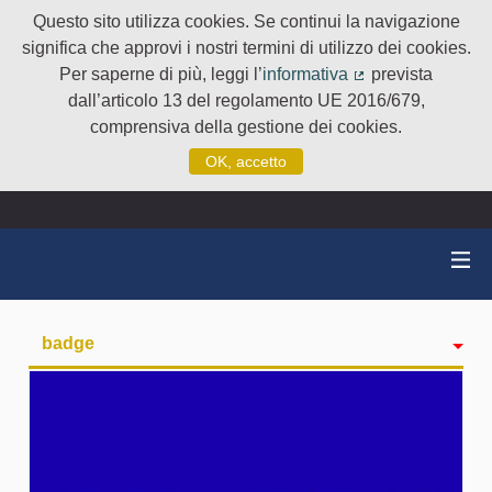
Questo sito utilizza cookies. Se continui la navigazione
significa che approvi i nostri termini di utilizzo dei cookies.
Per saperne di più, leggi l’
informativa
prevista
(Collegamento e
dall’articolo 13 del regolamento UE 2016/679,
comprensiva della gestione dei cookies.
OK, accetto
badge
Attività
Seguiti
Followers