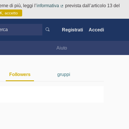
rne di più, leggi l’
informativa
prevista dall’articolo 13 del
(Collegamento esterno)
K, accetto
ca
Registrati
Accedi
Aiuto
Followers
gruppi