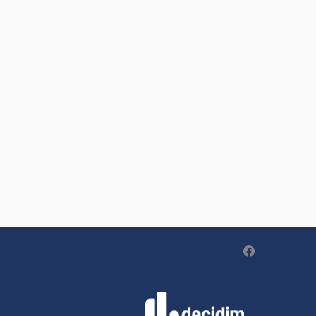
Partecipa - Po