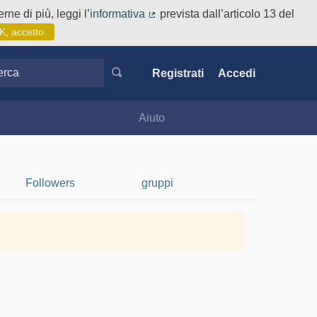
rne di più, leggi l’
informativa
prevista dall’articolo 13 del
(Collegamento esterno)
K, accetto
ca
Registrati
Accedi
Aiuto
Followers
gruppi