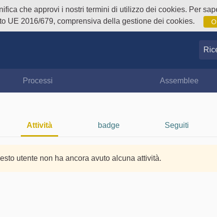
fica che approvi i nostri termini di utilizzo dei cookies. Per sape
o UE 2016/679, comprensiva della gestione dei cookies.
O
Ricer
Processi
Assemblee
Attività
badge
Seguiti
esto utente non ha ancora avuto alcuna attività.