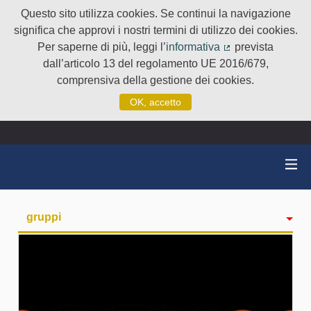
Questo sito utilizza cookies. Se continui la navigazione
significa che approvi i nostri termini di utilizzo dei cookies.
Per saperne di più, leggi l’
informativa
prevista
(Collegamento e
dall’articolo 13 del regolamento UE 2016/679,
comprensiva della gestione dei cookies.
OK, accetto
gruppi
Attività
badge
Seguiti