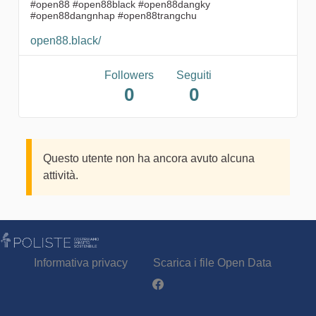
#open88 #open88black #open88dangky
#open88dangnhap #open88trangchu
open88.black/
Followers
Seguiti
0
0
Questo utente non ha ancora avuto alcuna
attività.
Informativa privacy
Scarica i file Open Data
Partecipa - Poliste su Facebook