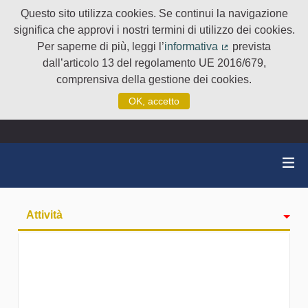
Questo sito utilizza cookies. Se continui la navigazione
significa che approvi i nostri termini di utilizzo dei cookies.
Per saperne di più, leggi l’
informativa
prevista
(Collegamento e
dall’articolo 13 del regolamento UE 2016/679,
comprensiva della gestione dei cookies.
OK, accetto
Attività
badge
Seguiti
Followers