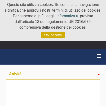
Questo sito utilizza cookies. Se continui la navigazione
significa che approvi i nostri termini di utilizzo dei cookies.
Per saperne di più, leggi l’
informativa
prevista
(Collegamento e
dall’articolo 13 del regolamento UE 2016/679,
comprensiva della gestione dei cookies.
OK, accetto
Attività
badge
Seguiti
Followers