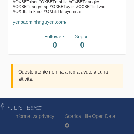
#OXBETslots #OXBETmobile #OXBETdangky
#OXBETdangnhap #OXBETuytin #OXBETlinkvao
#OXBETlinkmoi #OXBETkhuyenmai
yensaominhnguyen.com/
Followers
Seguiti
0
0
Questo utente non ha ancora avuto alcuna
attività.
Informativa privacy
Scarica i file Open Data
Partecipa - Poliste su Facebook