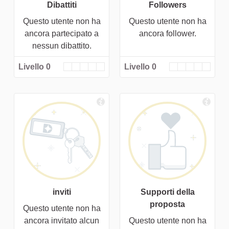
Dibattiti
Followers
Questo utente non ha
Questo utente non ha
ancora partecipato a
ancora follower.
nessun dibattito.
Livello 0
Livello 0
inviti
Supporti della
proposta
Questo utente non ha
ancora invitato alcun
Questo utente non ha