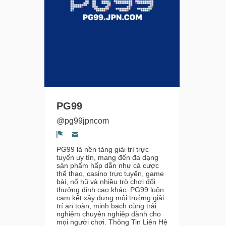
PG99
@pg99jpncom
Segnala un problema
PG99 là nền tảng giải trí trực
tuyến uy tín, mang đến đa dạng
sản phẩm hấp dẫn như cá cược
thể thao, casino trực tuyến, game
bài, nổ hũ và nhiều trò chơi đổi
thưởng đỉnh cao khác. PG99 luôn
cam kết xây dựng môi trường giải
trí an toàn, minh bạch cùng trải
nghiệm chuyên nghiệp dành cho
mọi người chơi. Thông Tin Liên Hệ