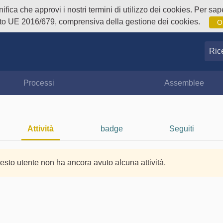
fica che approvi i nostri termini di utilizzo dei cookies. Per sape
o UE 2016/679, comprensiva della gestione dei cookies.
O
Ricer
Processi
Assemblee
Attività
badge
Seguiti
esto utente non ha ancora avuto alcuna attività.