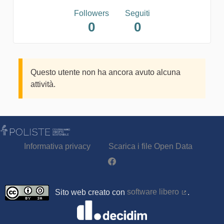
Followers
Seguiti
0
0
Questo utente non ha ancora avuto alcuna
attività.
Informativa privacy
Scarica i file Open Data
Partecipa - Poliste su Facebook
Sito web creato con
software libero
.
(Collegamen