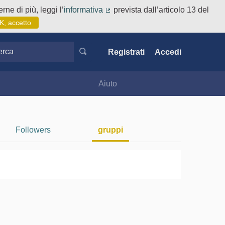
rne di più, leggi l’
informativa
prevista dall’articolo 13 del
(Collegamento esterno)
K, accetto
ca
Registrati
Accedi
Aiuto
Followers
gruppi