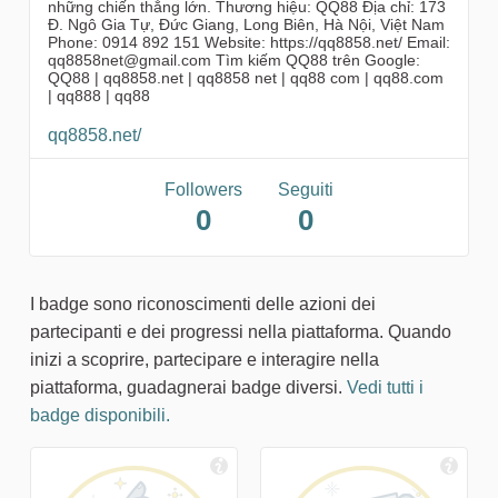
những chiến thắng lớn. Thương hiệu: QQ88 Địa chỉ: 173
Đ. Ngô Gia Tự, Đức Giang, Long Biên, Hà Nội, Việt Nam
Phone: 0914 892 151 Website: https://qq8858.net/ Email:
qq8858net@gmail.com Tìm kiếm QQ88 trên Google:
QQ88 | qq8858.net | qq8858 net | qq88 com | qq88.com
| qq888 | qq88
qq8858.net/
Followers
Seguiti
0
0
I badge sono riconoscimenti delle azioni dei
partecipanti e dei progressi nella piattaforma. Quando
inizi a scoprire, partecipare e interagire nella
piattaforma, guadagnerai badge diversi.
Vedi tutti i
badge disponibili.