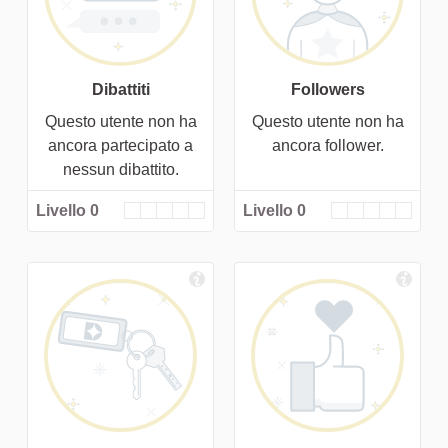
Dibattiti
Followers
Questo utente non ha
Questo utente non ha
ancora partecipato a
ancora follower.
nessun dibattito.
Livello 0
Livello 0