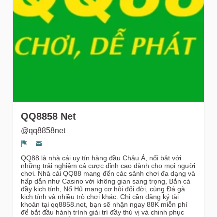
gruppi
QQ8858 Net
@qq8858net
Segnala un problema
QQ88 là nhà cái uy tín hàng đầu Châu Á, nổi bật với
những trải nghiệm cá cược đỉnh cao dành cho mọi người
chơi. Nhà cái QQ88 mang đến các sảnh chơi đa dạng và
hấp dẫn như Casino với không gian sang trọng, Bắn cá
đầy kịch tính, Nổ Hũ mang cơ hội đổi đời, cùng Đá gà
kịch tính và nhiều trò chơi khác. Chỉ cần đăng ký tài
khoản tại qq8858.net, bạn sẽ nhận ngay 88K miễn phí
để bắt đầu hành trình giải trí đầy thú vị và chinh phục