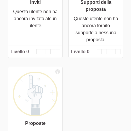
inviti
Supporti della
proposta
Questo utente non ha
ancora invitato alcun
Questo utente non ha
utente.
ancora fornito
supporto a nessuna
proposta.
Livello 0
Livello 0
Proposte