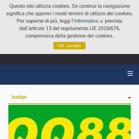
Questo sito utilizza cookies. Se continui la navigazione
significa che approvi i nostri termini di utilizzo dei cookies.
Per saperne di più, leggi l’
informativa
prevista
(Collegamento e
dall’articolo 13 del regolamento UE 2016/679,
comprensiva della gestione dei cookies.
OK, accetto
badge
Attività
Seguiti
Followers