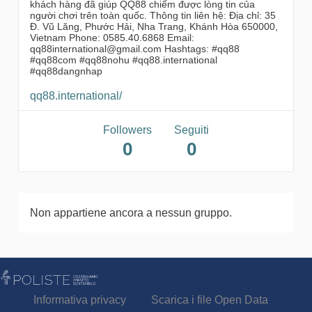
khách hàng đã giúp QQ88 chiếm được lòng tin của
người chơi trên toàn quốc. Thông tin liên hệ: Địa chỉ: 35
Đ. Vũ Lăng, Phước Hải, Nha Trang, Khánh Hòa 650000,
Vietnam Phone: 0585.40.6868 Email:
qq88international@gmail.com Hashtags: #qq88
#qq88com #qq88nohu #qq88.international
#qq88dangnhap
qq88.international/
Followers
Seguiti
0
0
Non appartiene ancora a nessun gruppo.
Informativa privacy
Scarica i file Open Data