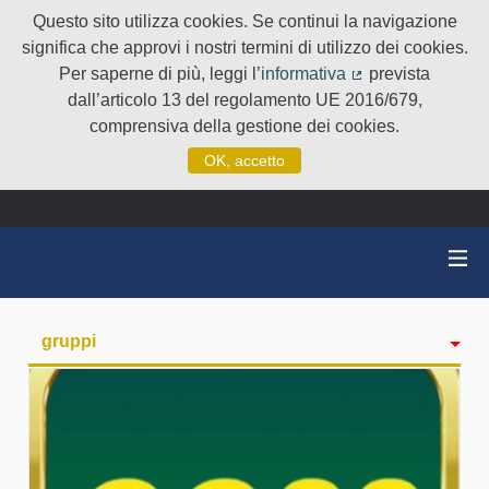
Questo sito utilizza cookies. Se continui la navigazione
significa che approvi i nostri termini di utilizzo dei cookies.
Per saperne di più, leggi l’
informativa
prevista
(Collegamento e
dall’articolo 13 del regolamento UE 2016/679,
comprensiva della gestione dei cookies.
OK, accetto
gruppi
Attività
badge
Seguiti