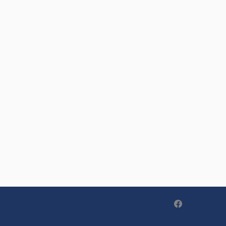
Partecipa - Po