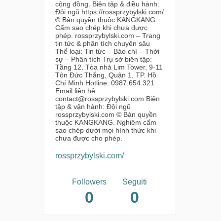
cộng đồng. Biên tập & điều hành:
Đội ngũ https://rossprzybylski.com/
© Bản quyền thuộc KANGKANG.
Cấm sao chép khi chưa được
phép. rossprzybylski.com – Trang
tin tức & phân tích chuyên sâu
Thể loại: Tin tức – Báo chí – Thời
sự – Phân tích Trụ sở biên tập:
Tầng 12, Tòa nhà Lim Tower, 9-11
Tôn Đức Thắng, Quận 1, TP. Hồ
Chí Minh Hotline: 0987.654.321
Email liên hệ:
contact@rossprzybylski.com Biên
tập & vận hành: Đội ngũ
rossprzybylski.com © Bản quyền
thuộc KANGKANG. Nghiêm cấm
sao chép dưới mọi hình thức khi
chưa được cho phép.
rossprzybylski.com/
Followers
Seguiti
0
0