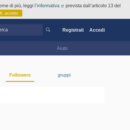
rne di più, leggi l’
informativa
prevista dall’articolo 13 del
(Collegamento esterno)
K, accetto
ca
Registrati
Accedi
Aiuto
Followers
gruppi