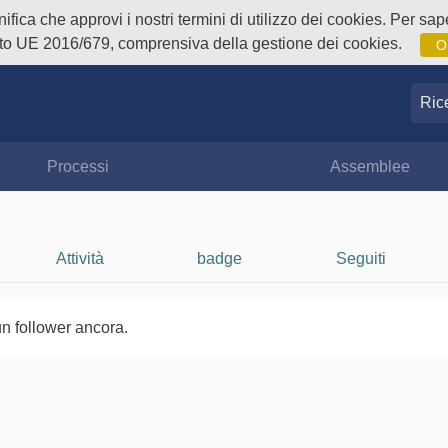
fica che approvi i nostri termini di utilizzo dei cookies. Per sape
o UE 2016/679, comprensiva della gestione dei cookies.
O
Ricer
Processi
Assemblee
Attività
badge
Seguiti
n follower ancora.