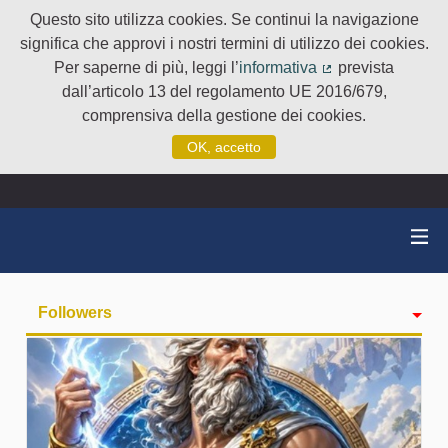
Questo sito utilizza cookies. Se continui la navigazione
significa che approvi i nostri termini di utilizzo dei cookies.
Per saperne di più, leggi l’
informativa
prevista
(Collegamento e
dall’articolo 13 del regolamento UE 2016/679,
comprensiva della gestione dei cookies.
OK, accetto
Followers
Attività
badge
Seguiti