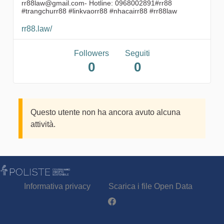
rr88law@gmail.com- Hotline: 0968002891#rr88
#trangchurr88 #linkvaorr88 #nhacairr88 #rr88law
rr88.law/
Followers
Seguiti
0
0
Questo utente non ha ancora avuto alcuna
attività.
Informativa privacy
Scarica i file Open Data
Partecipa - Poliste su Facebook