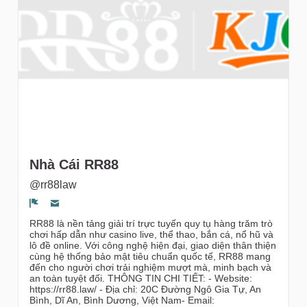
gruppi
Nhà Cái RR88
@rr88law
Segnala un problema
RR88 là nền tảng giải trí trực tuyến quy tụ hàng trăm trò
chơi hấp dẫn như casino live, thể thao, bắn cá, nổ hũ và
lô đề online. Với công nghệ hiện đại, giao diện thân thiện
cùng hệ thống bảo mật tiêu chuẩn quốc tế, RR88 mang
đến cho người chơi trải nghiệm mượt mà, minh bạch và
an toàn tuyệt đối. THÔNG TIN CHI TIẾT: - Website:
https://rr88.law/ - Địa chỉ: 20C Đường Ngô Gia Tự, An
Bình, Dĩ An, Bình Dương, Việt Nam- Email: