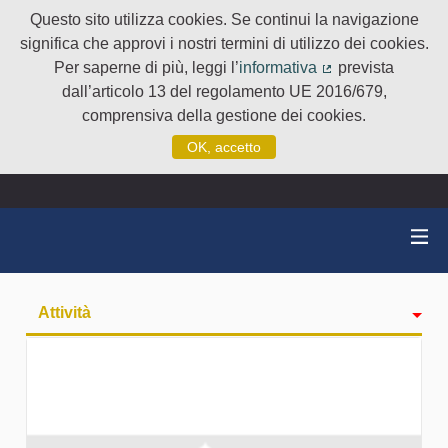
Questo sito utilizza cookies. Se continui la navigazione
significa che approvi i nostri termini di utilizzo dei cookies.
Per saperne di più, leggi l’
informativa
prevista
(Collegamento e
dall’articolo 13 del regolamento UE 2016/679,
comprensiva della gestione dei cookies.
OK, accetto
Attività
badge
Seguiti
Followers