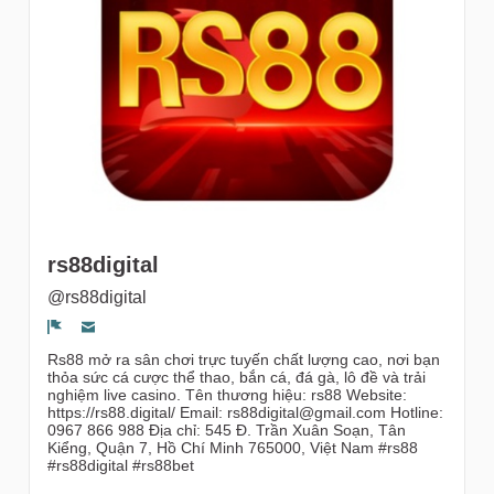
gruppi
rs88digital
@rs88digital
Segnala un problema
Rs88 mở ra sân chơi trực tuyến chất lượng cao, nơi bạn
thỏa sức cá cược thể thao, bắn cá, đá gà, lô đề và trải
nghiệm live casino. Tên thương hiệu: rs88 Website:
https://rs88.digital/ Email: rs88digital@gmail.com Hotline:
0967 866 988 Địa chỉ: 545 Đ. Trần Xuân Soạn, Tân
Kiểng, Quận 7, Hồ Chí Minh 765000, Việt Nam #rs88
#rs88digital #rs88bet