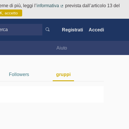
rne di più, leggi l’
informativa
prevista dall’articolo 13 del
(Collegamento esterno)
K, accetto
ca
Registrati
Accedi
Aiuto
Followers
gruppi