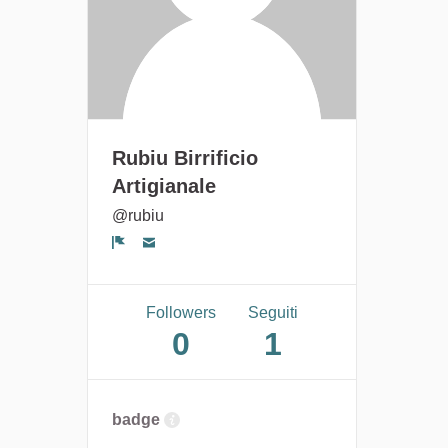
Rubiu Birrificio
Artigianale
@rubiu
Segnala un problema
Followers
Seguiti
0
1
badge